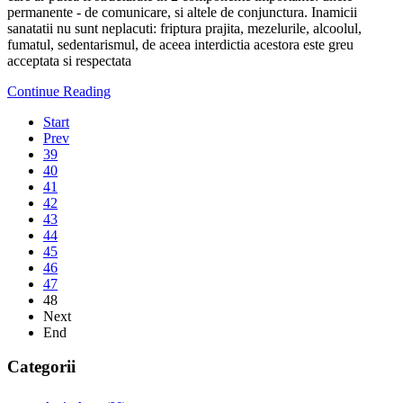
permanente - de comunicare, si altele de conjunctura. Inamicii
sanatatii nu sunt neplacuti: friptura prajita, mezelurile, alcoolul,
fumatul, sedentarismul, de aceea interdictia acestora este greu
acceptata si respectata
Continue Reading
Start
Prev
39
40
41
42
43
44
45
46
47
48
Next
End
Categorii