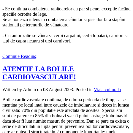
- Se continua combaterea rapitoarelor cu par si pene, exceptie facând
speciile ocrotite de lege.
Se actioneaza intens in combaterea câinilor si pisicilor fara stapâni
stationati pe terenurile de vânatoare.
- Cu autorizatie se vâneaza cerbi carpatini, cerbi lopatari, capriori si
tapi de capra neagra si ursi carnivori.
Continue Reading
ATENTIE LA BOLILE
CARDIOVASCULARE!
Written by Admin on
08 August 2003
. Posted in
Viata culturala
Bolile cardiovasculare continua, de o buna perioada de timp, sa se
mentina pe locul intai intre cauzele de imbolnavire si deces in lumea
civilizata: 70% din populatie este afectata de acestea. Specialistii
sunt de parere ca 85% din bolnavi s-ar fi putut sustrage imbolnavirii
daca si-ar fi luat numite masuri de prevenire. Dar, se pare ca exista o
serie de dificultati in lupta pentru prevenirea bolilor cardiovasculare,
care ar putea fi structurate in 2 componente importante: unele